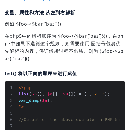
变量、属性和方法 从左到右解析
例如 $foo->$bar[‘baz’]()
在php5中的解析顺序为 $foo->{$bar[‘baz’]}()，在ph
p7中如果不遵循这个规则，则需要使用 圆括号包裹优
先解析的内容，保证解析过程不出错。则为 ($foo->$b
ar)[‘baz’]()
list() 将以正向的顺序来进行赋值
1
<?php
2
list
(
$a
[], 
$a
[], 
$a
[]) = [
1
, 
2
, 
3
];
3
var_dump
(
$a
);
4
?>
5
6
//Output of the above example in PHP 5:
7