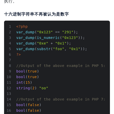
执行。
十六进制字符串不再被认为是数字
1
<?php
2
var_dump
(
"0x123"
 == 
"291"
);
3
var_dump
(
is_numeric
(
"0x123"
));
4
var_dump
(
"0xe"
 + 
"0x1"
);
5
var_dump
(
substr
(
"foo"
, 
"0x1"
));
6
?>
7
8
//Output of the above example in PHP 5:
9
bool
(
true
)
10
bool
(
true
)
11
int
(
15
)
12
string
(
2
) 
"oo"
13
14
//Output of the above example in PHP 7:
15
bool
(
false
)
16
bool
(
false
)