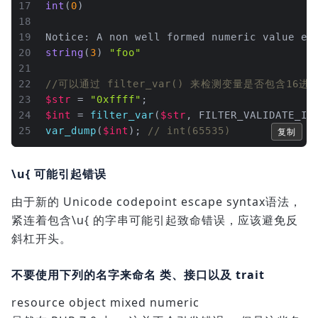
17
int
(
0
)
18
19
Notice: A non well formed numeric value en
20
string
(
3
) 
"foo"
21
22
//可以通过 filter_var() 来检测变量是否包含16
23
$str
 = 
"0xffff"
;
24
$int
 = 
filter_var
(
$str
, FILTER_VALIDATE_IN
25
var_dump
(
$int
); 
// int(65535)
复制
\u{ 可能引起错误
由于新的 Unicode codepoint escape syntax语法，
紧连着包含\u{ 的字串可能引起致命错误，应该避免反
斜杠开头。
不要使用下列的名字来命名 类、接口以及 trait
resource object mixed numeric