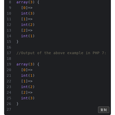
8
array
(
3
) {
9
  [
0
]=>
10
int
(
3
)
11
  [
1
]=>
12
int
(
2
)
13
  [
2
]=>
14
int
(
1
)
15
}
16
17
//Output of the above example in PHP 7:
18
19
array
(
3
) {
20
  [
0
]=>
21
int
(
1
)
22
  [
1
]=>
23
int
(
2
)
24
  [
2
]=>
25
int
(
3
)
26
}
27
复制