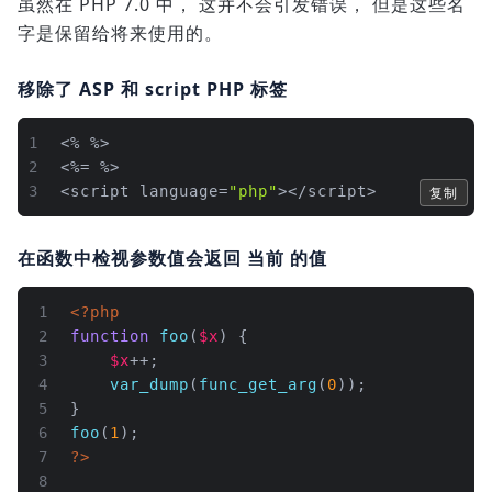
虽然在 PHP 7.0 中， 这并不会引发错误， 但是这些名
字是保留给将来使用的。
移除了 ASP 和 script PHP 标签
1
<% %>
2
<%= %>
3
<script language=
"php"
></script>
复制
在函数中检视参数值会返回 当前 的值
1
<?php
2
function
foo
(
$x
) 
{
3
$x
++;
4
var_dump
(
func_get_arg
(
0
));
5
}
6
foo
(
1
);
7
?>
8