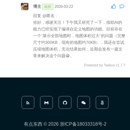
博主
2026-03-22
站长
回复
@匿名
:
你好，感谢关注！下午我又研究了一下，借助AI的
能力已经实现了编译自定义地图的功能。目前存在
一个“展示全部地图时，地图体积过大”的问题（完整
尺寸约300KB，现有的地图约70KB），我还在尝试
压缩地图体积，无论结果如何，近期会发布一篇文
章来解决这个问题😁。
Powered by
Twikoo
v1.7.7
有点东西 © 2026
浙ICP备18033318号-2