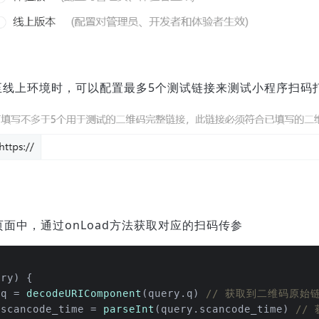
至线上环境时，可以配置最多5个测试链接来测试小程序扫码
面中，通过onLoad方法获取对应的扫码传参
ery
) {
 q = 
decodeURIComponent
(query.
q
) 
// 获取到二维码原始
 scancode_time = 
parseInt
(query.
scancode_time
) 
//