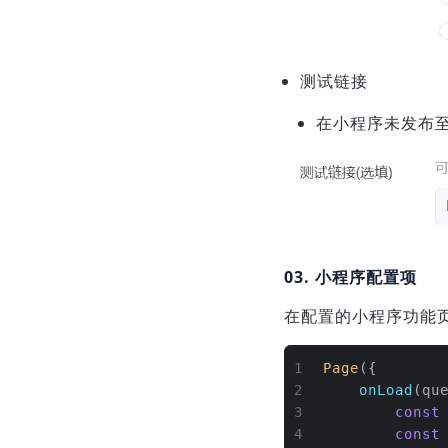
测试链接
在小程序未发布
03. 小程序配置项
在配置的小程序功能页
1
Page
({
2
onLoad
(
qu
3
const
4
const