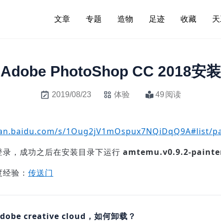
文章
专题
造物
足迹
收藏
天
Adobe PhotoShop CC 2018安装
2019/08/23
体验
49
阅读
pan.baidu.com/s/1Oug2jV1mOspux7NQiDqQ9A#list/p
登录，成功之后在安装目录下运行
amtemu.v0.9.2-painte
度经验：
传送门
dobe creative cloud
，如何卸载？