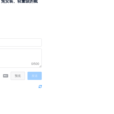
te：免安装、轻量级的截
0/500
预览
发送