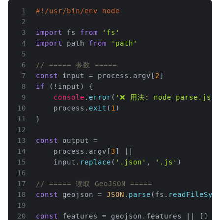
1
#!/usr/bin/env node
2
3
import
 fs 
from
'fs'
4
import
 path 
from
'path'
5
6
// ===== 参数 =====
7
const
 input = process.
argv
[
2
]
8
if
 (!input) {
9
console
.
error
(
'❌ 用法: node parse.js x
10
    process.
exit
(
1
)
11
}
12
13
const
 output =
14
    process.
argv
[
3
] ||
15
    input.
replace
(
'.json'
, 
'.js'
)
16
17
// ===== 读取 GeoJSON =====
18
const
 geojson = 
JSON
.
parse
(fs.
readFileSyn
19
20
const
 features = geojson.
features
 || []