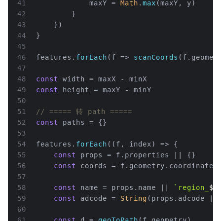
41
            maxY = 
Math
.
max
(maxY, y)
42
        }
43
    })
44
}
45
46
features.
forEach
(
f
 =>
scanCoords
(f.
geomet
47
48
const
 width = maxX - minX
49
const
 height = maxY - minY
50
51
// ===== 转 path =====
52
const
 paths = {}
53
54
features.
forEach
(
(
f, index
) =>
 {
55
const
 props = f.
properties
 || {}
56
const
 coords = f.
geometry
.
coordinates
57
58
const
 name = props.
name
 || 
`region_
${
59
const
 adcode = 
String
(props.
adcode
 ||
60
61
const
 d = 
geoToPath
(f.
geometry
)