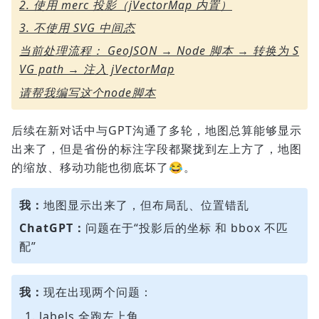
2. 使用 merc 投影（jVectorMap 内置）
3. 不使用 SVG 中间态
当前处理流程： GeoJSON → Node 脚本 → 转换为 S
VG path → 注入 jVectorMap
请帮我编写这个node脚本
后续在新对话中与GPT沟通了多轮，地图总算能够显示
出来了，但是省份的标注字段都聚拢到左上方了，地图
的缩放、移动功能也彻底坏了😂。
我：
地图显示出来了，但布局乱、位置错乱
ChatGPT：
问题在于“投影后的坐标 和 bbox 不匹
配”
我：
现在出现两个问题：
labels 全跑左上角