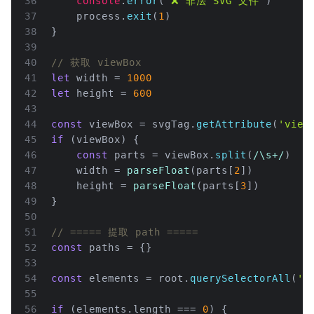
36
console
.
error
(
'❌ 非法 SVG 文件'
)
37
    process.
exit
(
1
)
38
}
39
40
// 获取 viewBox
41
let
 width = 
1000
42
let
 height = 
600
43
44
const
 viewBox = svgTag.
getAttribute
(
'view
45
if
 (viewBox) {
46
const
 parts = viewBox.
split
(
/\s+/
)
47
    width = 
parseFloat
(parts[
2
])
48
    height = 
parseFloat
(parts[
3
])
49
}
50
51
// ===== 提取 path =====
52
const
 paths = {}
53
54
const
 elements = root.
querySelectorAll
(
'p
55
56
if
 (elements.
length
 === 
0
) {