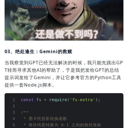
03、绝处逢生：Gemini的救赎
当我察觉到GPT已经无法解决的时候，我只能先跳出GP
T转而寻求其他AI的帮助了，于是我把发给GPT的总结
提示词发给了Gemini，并让它参考官方的Python工具
提供一套Node.js脚本。
1
const
 fs = 
require
(
'fs-extra'
);
2
3
/**
4
 * 墨卡托投影转换函数
5
 * 将经纬度转换为 0-1 之间的相对坐标