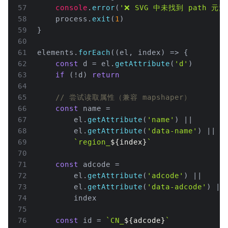
57
console
.
error
(
'❌ SVG 中未找到 path 元素
58
    process.
exit
(
1
)
59
}
60
61
elements.
forEach
(
(
el, index
) =>
 {
62
const
 d = el.
getAttribute
(
'd'
)
63
if
 (!d) 
return
64
65
// 尝试读取属性（兼容 mapshaper）
66
const
 name =
67
        el.
getAttribute
(
'name'
) ||
68
        el.
getAttribute
(
'data-name'
) ||
69
`region_
${index}
`
70
71
const
 adcode =
72
        el.
getAttribute
(
'adcode'
) ||
73
        el.
getAttribute
(
'data-adcode'
) ||
74
        index
75
76
const
 id = 
`CN_
${adcode}
`