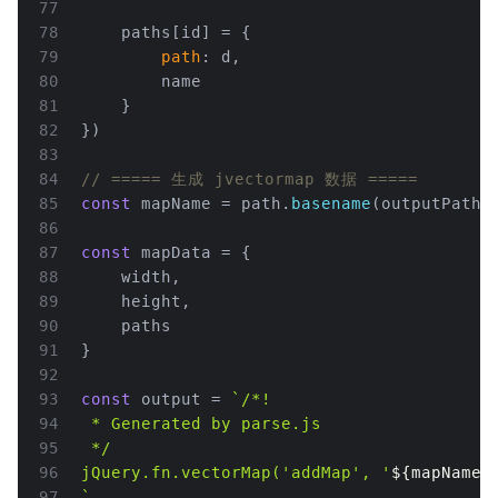
77
78
    paths[id] = {
79
path
: d,
80
        name
81
    }
82
})
83
84
// ===== 生成 jvectormap 数据 =====
85
const
 mapName = path.
basename
(outputPath,
86
87
const
 mapData = {
88
    width,
89
    height,
90
    paths
91
}
92
93
const
 output = 
`/*!
94
 * Generated by parse.js
95
 */
96
jQuery.fn.vectorMap('addMap', '
${mapName}
97
`