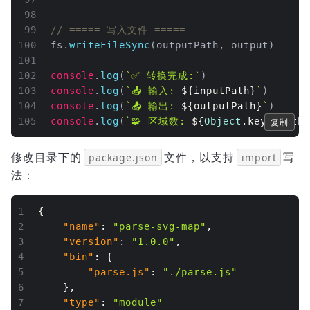
98
99
// ===== 写入文件 =====
100
fs.
writeFileSync
(outputPath, output)
101
102
console
.
log
(
`✅ 转换完成:`
)
103
console
.
log
(
`📥 输入: 
${inputPath}
`
)
104
console
.
log
(
`📤 输出: 
${outputPath}
`
)
105
console
.
log
(
`🧩 区域数: 
${
Object
.keys(paths
复制
修改目录下的
文件，以支持
写
package.json
import
法：
1
{
2
"name"
:
"parse-svg-map"
,
3
"version"
:
"1.0.0"
,
4
"bin"
:
{
5
"parse.js"
:
"./parse.js"
6
}
,
7
"type"
:
"module"