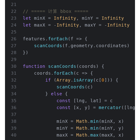
21
22
// ===== 计算 bbox =====
23
let
 minX = 
Infinity
, minY = 
Infinity
24
let
 maxX = -
Infinity
, maxY = -
Infinity
25
26
features.
forEach
(
f
 =>
 {
27
scanCoords
(f.
geometry
.
coordinates
)
28
})
29
30
function
scanCoords
(
coords
) {
31
    coords.
forEach
(
c
 =>
 {
32
if
 (
Array
.
isArray
(c[
0
])) {
33
scanCoords
(c)
34
        } 
else
 {
35
const
 [lng, lat] = c
36
const
 [x, y] = 
mercator
([lng,
37
38
            minX = 
Math
.
min
(minX, x)
39
            minY = 
Math
.
min
(minY, y)
40
            maxX = 
Math
.
max
(maxX, x)