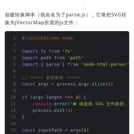
创建转换脚本（我命名为了parse.js），它将把SVG转
换为jVectorMap所需的js文件：
1
#!/usr/bin/env node
2
3
import
 fs 
from
'fs'
4
import
 path 
from
'path'
5
import
 { parse } 
from
'node-html-parser'
6
7
// ===== 参数解析 =====
8
const
 args = process.
argv
.
slice
(
2
)
9
10
if
 (args.
length
 === 
0
) {
11
console
.
error
(
'❌ 请提供 SVG 文件路径，例如: 
12
    process.
exit
(
1
)
13
}
14
15
const
 inputPath = args[
0
]