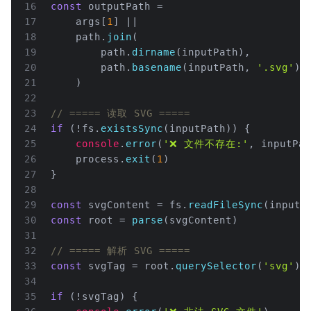
16
const
 outputPath =
17
    args[
1
] ||
18
    path.
join
(
19
        path.
dirname
(inputPath),
20
        path.
basename
(inputPath, 
'.svg'
) 
21
    )
22
23
// ===== 读取 SVG =====
24
if
 (!fs.
existsSync
(inputPath)) {
25
console
.
error
(
'❌ 文件不存在:'
, inputPat
26
    process.
exit
(
1
)
27
}
28
29
const
 svgContent = fs.
readFileSync
(inputP
30
const
 root = 
parse
(svgContent)
31
32
// ===== 解析 SVG =====
33
const
 svgTag = root.
querySelector
(
'svg'
)
34
35
if
 (!svgTag) {