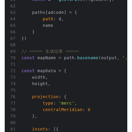
62
63
    paths[adcode] = {
64
path
: d,
65
        name
66
    }
67
})
68
69
// ===== 生成结果 =====
70
const
 mapName = path.
basename
(output, 
'.j
71
72
const
 mapData = {
73
    width,
74
    height,
75
76
projection
: {
77
type
: 
'merc'
,
78
centralMeridian
: 
0
79
    },
80
81
insets
: [{