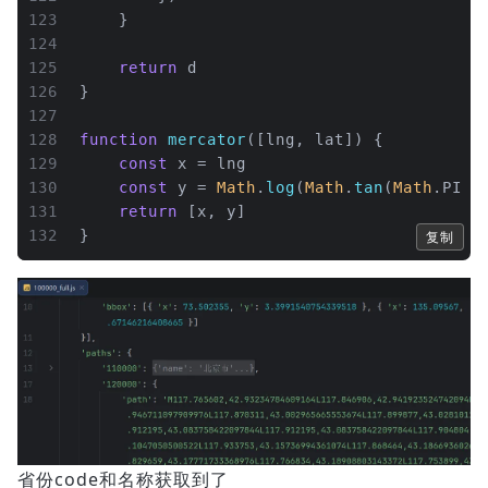
123
    }
124
125
return
 d
126
}
127
128
function
mercator
(
[lng, lat]
) {
129
const
 x = lng
130
const
 y = 
Math
.
log
(
Math
.
tan
(
Math
.
PI
 /
131
return
 [x, y]
132
}
复制
省份code和名称获取到了