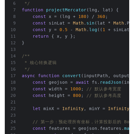
6
 */
7
function
projectMercator
(
lng, lat
) {
8
const
 x = (lng + 
180
) / 
360
;
9
const
 sinLat = 
Math
.
sin
(lat * 
Math
.
PI
10
const
 y = 
0.5
 - 
Math
.
log
((
1
 + sinLat)
11
return
 { x, y };
12
}
13
14
/**
15
 * 核心转换逻辑
16
 */
17
async
function
convert
(
inputPath, outputP
18
const
 geojson = 
await
 fs.
readJson
(inp
19
const
 width = 
1000
; 
// 默认参考宽度
20
const
 height = 
800
; 
// 默认参考高度
21
22
let
 minX = 
Infinity
, minY = 
Infinity
,
23
24
// 第一步：预处理所有坐标，计算投影后的 Bound
25
const
 features = geojson.
features
.
map