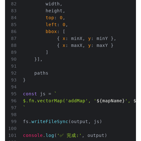
82
        width,
83
        height,
84
top
: 
0
,
85
left
: 
0
,
86
bbox
: [
87
            { 
x
: minX, 
y
: minY },
88
            { 
x
: maxX, 
y
: maxY }
89
        ]
90
    }],
91
92
    paths
93
}
94
95
const
 js = 
`
96
$.fn.vectorMap('addMap', '
${mapName}
', 
${
97
`
98
99
fs.
writeFileSync
(output, js)
100
101
console
.
log
(
'✅ 完成:'
, output)