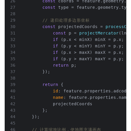
26
const
 coords = feature.
geometry
.
c
27
const
 type = feature.
geometry
.
typ
28
29
// 递归处理多边形坐标
30
const
 projectedCoords = 
processCo
31
const
 p = 
projectMercator
(lng
32
if
 (p.
x
 < minX) minX = p.
x
;
33
if
 (p.
y
 < minY) minY = p.
y
;
34
if
 (p.
x
 > maxX) maxX = p.
x
;
35
if
 (p.
y
 > maxY) maxY = p.
y
;
36
return
 p;
37
        });
38
39
return
 {
40
id
: feature.
properties
.
adcode
41
name
: feature.
properties
.
name
42
            projectedCoords
43
        };
44
    });
45
46
// 计算缩放比例，使地图充满画布