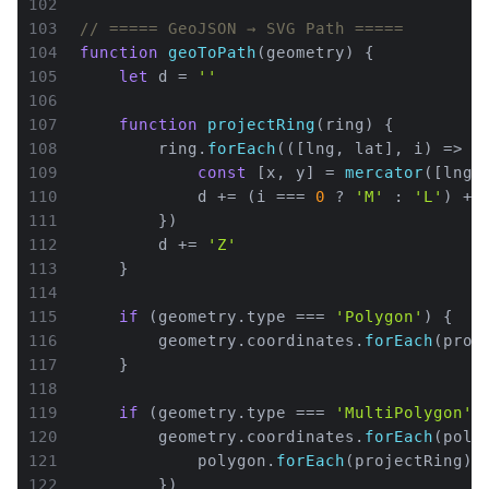
102
103
// ===== GeoJSON → SVG Path =====
104
function
geoToPath
(
geometry
) {
105
let
 d = 
''
106
107
function
projectRing
(
ring
) {
108
        ring.
forEach
(
(
[lng, lat], i
) =>
 {
109
const
 [x, y] = 
mercator
([lng,
110
            d += (i === 
0
 ? 
'M'
 : 
'L'
) + 
111
        })
112
        d += 
'Z'
113
    }
114
115
if
 (geometry.
type
 === 
'Polygon'
) {
116
        geometry.
coordinates
.
forEach
(proj
117
    }
118
119
if
 (geometry.
type
 === 
'MultiPolygon'
)
120
        geometry.
coordinates
.
forEach
(
poly
121
            polygon.
forEach
(projectRing)
122
        })