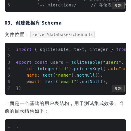
5
        `-- migrations/
复制
03、创建数据库 Schema
文件位置：
server/database/schema.ts
1
import
 { sqliteTable, text, integer } 
from
2
3
export
const
 users = 
sqliteTable
(
"users"
, {
4
id
: 
integer
(
"id"
).
primaryKey
({ 
autoIncr
5
name
: 
text
(
"name"
).
notNull
(),
6
email
: 
text
(
"email"
).
notNull
(),
7
})
复制
上面是一个基础的用户表结构，用于测试集成效果。当
前的目录结构如下：
1
.