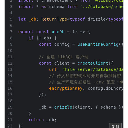
2
import
 { createClient } 
from
'@libsql/clie
3
import
 * 
as
 schema 
from
'../database/schem
4
5
let
_db
: 
ReturnType
<
typeof
 drizzle<
typeof
 
6
7
export
const
useDb
 = (
) => {
8
if
 (!_db) {
9
const
 config = 
useRuntimeConfig
();
10
11
// 创建 libSQL 客户端
12
const
 client = 
createClient
({
13
url
: 
'file:server/database/dat
14
// 传入加密密钥即可开启自动加解密
15
// 生产环境务必通过 .env 配置：NUXT_D
16
encryptionKey
: config.
dbEncryp
17
        });
18
19
        _db = 
drizzle
(client, { schema });
20
    }
21
return
 _db;
22
};
复制