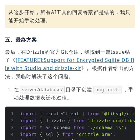
从这步开始，所有AI工具的回复答案都是错的，我只
能开始手动处理。
五、最终方案
最后，在Drizzle的官方Git仓库，我找到一篇Issue帖
子《
[FEATURE]:Support for Encrypted Sqlite DB fi
le with Studio and drizzle-kit
》。根据作者给出的方
法，我临时解决了这个问题。
在
目录下创建
，手
server/database/
migrate.ts
动处理数据表迁移过程。
1
import
 { createClient } 
from
'@libsql/clie
2
import
 { drizzle } 
from
'drizzle-orm/libsq
3
import
 * 
as
 schema 
from
'./schema.js'
;
4
import
 { sql } 
from
'drizzle-orm'
;