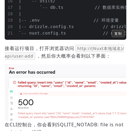
16
|   `-- utils/
17
|       `-- db.ts			    // 数据库实例类
18
|
19
|-- .env						// 环境变量
20
|-- drizzle.config.ts			// d
21
`-- nuxt.config.ts				// nuxt配置
复制
接着运行项目，打开浏览器访问
http://(Nuxt本地域名)/
，然后你大概率会看到以下界面：
api/user-add
在CLI控制台，你会看到SQLITE_NOTADB: file is not