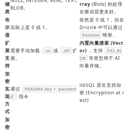
NULL, INTEGER, REAL, TEXT,
储
rray
(Blob) 的处理
BLOB。
类
在驱动层更友好。
布
依然是 0 或 1，但在
尔
实际上是 0 或 1。
Drizzle 中可以通过
值
映射。
boolean
扩
内置向量搜索 (Vect
展
需要手动加载
或
扩
or)
，支持
.so
.dll
F32_BL
支
展。
等类型用于 AI
OB
持
向量存储。
加
密
libSQL 原生支持加
实
通过
PRAGMA key = 'passwor
密 (Encryption at r
现
指令
d'
est)
方
式
加
密