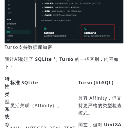
Turso支持数据库加密
我让AI整理了
SQLite
与
Turso
的一些区别，内容如
下：
特
标准 SQLite
Turso (libSQL)
性
类
兼容 Affinity，但支
型
灵活关联（Affinity）。
持更严格的类型检查
系
模式。
统
存
同左，但对
Uint8A