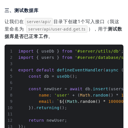
三、测试数据库
让我们在
目录下创建1个写入接口（我这
server/api/
里命名为
），用于
测试数
server/api/user-add.get.ts
据库是否已正常工作
。
1
import
 { useDb } 
from
'#server/utils/db'
;
2
import
 { users } 
from
'#server/database/sc
3
4
export
default
defineEventHandler
(
async
 (e
5
const
 db = 
useDb
();
6
7
const
 newUser = 
await
 db.
insert
(users)
8
name
: 
'user'
 + (
Math
.
random
() * 
10
9
email
: 
`
${(
Math
.random() * 
1000000
10
    }).
returning
();
11
12
return
 newUser;
13
});