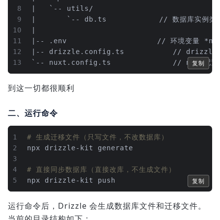
8
|   `-- utils/
9
|       `-- db.ts			    // 数据库
10
|
11
|-- .env						// 环境变量 *ne
12
|-- drizzle.config.ts			// d
13
`-- nuxt.config.ts				// 
复制
到这一切都很顺利
二、运行命令
1
# 生成迁移文件（只写文件，不改数据库）
2
npx drizzle-kit generate
3
4
# 直接同步数据库（直接改库，不生成文件）
5
npx drizzle-kit push
复制
运行命令后，Drizzle 会生成数据库文件和迁移文件。
当前的目录结构如下：