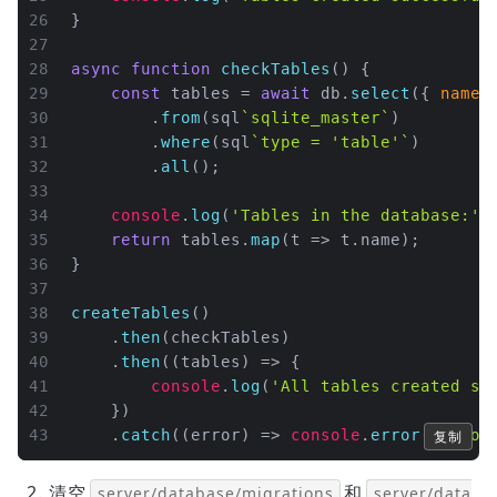
26
}
27
28
async
function
checkTables
(
) {
29
const
 tables = 
await
 db.
select
({ 
name
:
30
        .
from
(sql
`sqlite_master`
)
31
        .
where
(sql
`type = 'table'`
)
32
        .
all
();
33
34
console
.
log
(
'Tables in the database:'
,
35
return
 tables.
map
(
t
 =>
 t.
name
);
36
}
37
38
createTables
()
39
    .
then
(checkTables)
40
    .
then
(
(
tables
) =>
 {
41
console
.
log
(
'All tables created su
42
    })
43
    .
catch
(
(
error
) =>
console
.
error
(
'Error
复制
清空
和
server/database/migrations
server/data