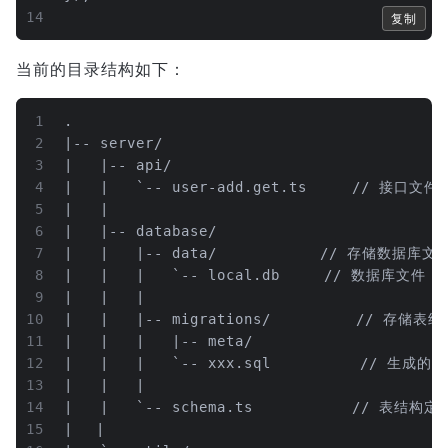
14
复制
当前的目录结构如下：
1
.
2
|-- server/
3
|   |-- api/
4
|   |   `-- user-add.get.ts		
5
|   |
6
|   |-- database/
7
|   |   |-- data/				// 存储数据库文
8
|   |   |   `-- local.db	    // 数据库文件
9
|   |   |
10
|   |   |-- migratio
11
|   |   |   |-- meta/
12
|   |   |   `-- xxx.sql	        
13
|   |   |
14
|   |   `-- schema.ts			
15
|	|