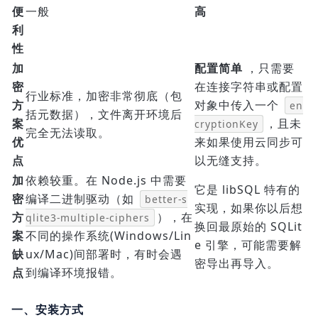
便
一般
高
利
性
加
配置简单
，只需要
密
在连接字符串或配置
行业标准，加密非常彻底（包
方
对象中传入一个
en
括元数据），文件离开环境后
案
，且未
cryptionKey
完全无法读取。
优
来如果使用云同步可
点
以无缝支持。
加
依赖较重。在 Node.js 中需要
它是 libSQL 特有的
密
编译二进制驱动（如
better-s
实现，如果你以后想
方
），在
qlite3-multiple-ciphers
换回最原始的 SQLit
案
不同的操作系统(Windows/Lin
e 引擎，可能需要解
缺
ux/Mac)间部署时，有时会遇
密导出再导入。
点
到编译环境报错。
一、安装方式