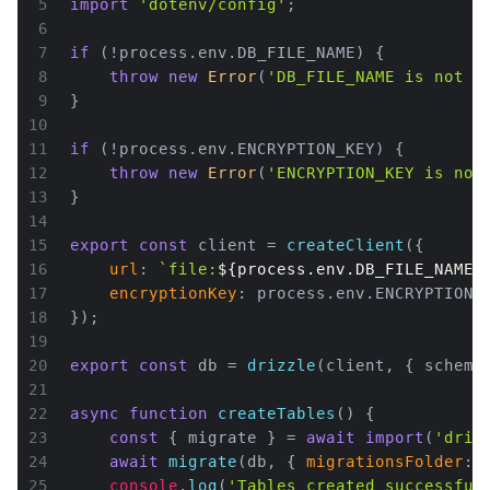
5
import
'dotenv/config'
;
6
7
if
 (!process.
env
.
DB_FILE_NAME
) {
8
throw
new
Error
(
'DB_FILE_NAME is not s
9
}
10
11
if
 (!process.
env
.
ENCRYPTION_KEY
) {
12
throw
new
Error
(
'ENCRYPTION_KEY is not
13
}
14
15
export
const
 client = 
createClient
({
16
url
: 
`file:
${process.env.DB_FILE_NAME}
17
encryptionKey
: process.
env
.
ENCRYPTION_
18
});
19
20
export
const
 db = 
drizzle
(client, { schema
21
22
async
function
createTables
(
) {
23
const
 { migrate } = 
await
import
(
'driz
24
await
migrate
(db, { 
migrationsFolder
: 
25
console
.
log
(
'Tables created successful