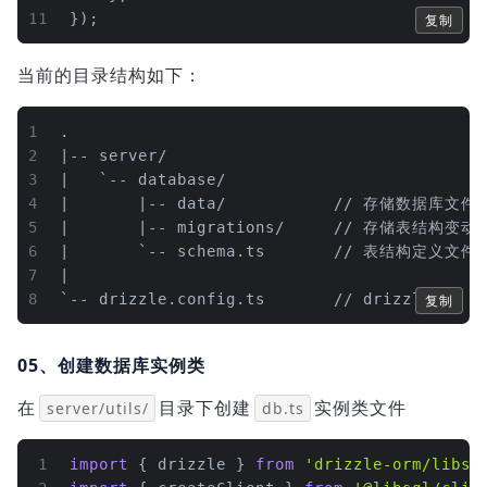
11
});
复制
当前的目录结构如下：
1
.
2
|-- server/
3
|   `-- database/
4
|       |-- data/           // 存储数据库文件
5
|       |-- migrations/     // 存储表结
6
|       `-- schema.ts       // 表结构定义文件
7
|
8
`-- drizzle.config.ts       // drizzle配置 *
复制
05、创建数据库实例类
在
目录下创建
实例类文件
server/utils/
db.ts
1
import
 { drizzle } 
from
'drizzle-orm/libsq