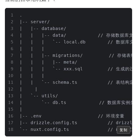
1
.
2
|-- server/
3
|   |-- database/
4
|   |   |-- data/				// 存储数据库文
5
|   |   |   `-- local.db        // 数据库文
6
|   |   |
7
|   |   |-- migratio
8
|   |   |   |-- meta/
9
|   |   |   `-- xxx.sql         // 生成的
10
|   |   |
11
|   |   `-- schema.ts			
12
|	  |
13
|   `-- utils/
14
|       `-- db.ts			    // 数据库实例类
15
|
16
|-- .env						// 环境变量
17
|-- drizzle.config.ts			// d
18
`-- nuxt.config.ts				// nuxt配置
复制