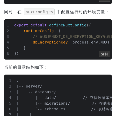
同时，在
中配置运行时的环境变量：
nuxt.config.ts
1
export
default
defineNuxtConfig
({
2
runtimeConfig
: {
3
// 记得把NUXT_DB_ENCRYPTION_KEY配置到
4
dbEncryptionKey
: process.
env
.
NUXT_D
5
    }
6
})
复制
当前的目录结构如下：
1
.
2
|-- server/
3
|   |-- database/
4
|   |   |-- data/				// 存储数据库文
5
|   |   |-- migratio
6
|   |   `-- schema.ts			
7
|	  |