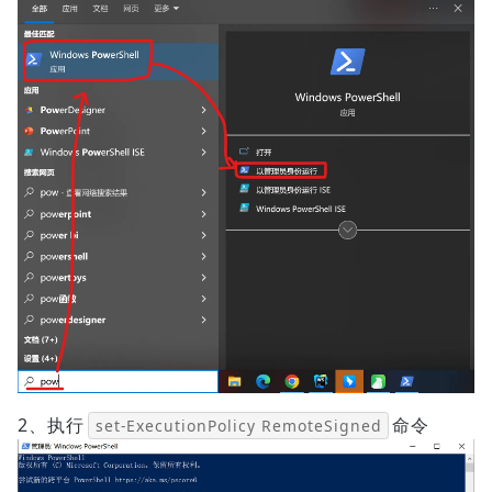
2、执行
命令
set-ExecutionPolicy RemoteSigned