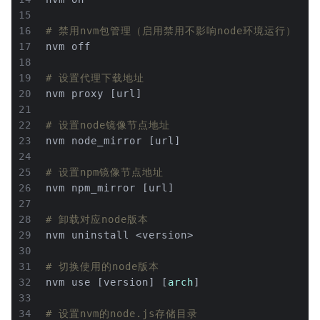
15
16
# 禁用nvm包管理（启用禁用不影响node环境运行）
17
nvm off
18
19
# 设置代理下载地址
20
nvm proxy [url]
21
22
# 设置node镜像节点地址
23
nvm node_mirror [url]
24
25
# 设置npm镜像节点地址
26
nvm npm_mirror [url]
27
28
# 卸载对应node版本
29
nvm uninstall <version>
30
31
# 切换使用的node版本
32
nvm use [version] [
arch
]
33
34
# 设置nvm的node.js存储目录