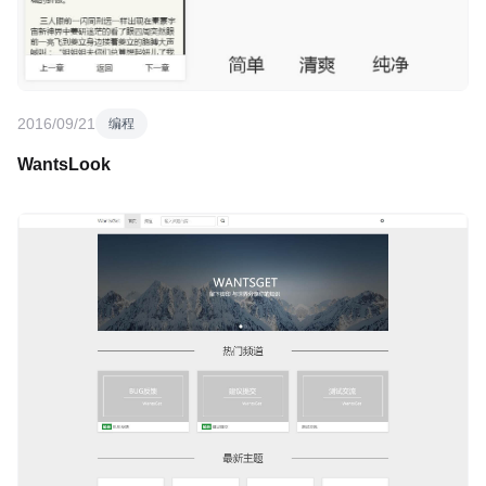
2016/09/21
编程
WantsLook